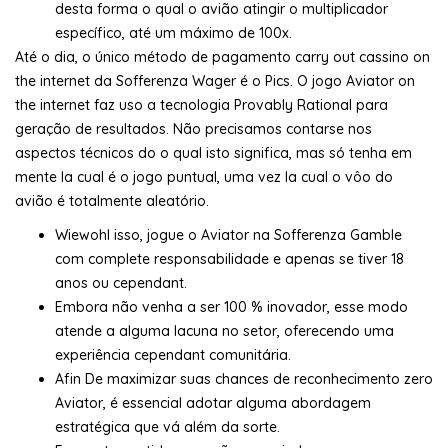
desta forma o qual o avião atingir o multiplicador
específico, até um máximo de 100x.
Até o dia, o único método de pagamento carry out cassino on
the internet da Sofferenza Wager é o Pics. O jogo Aviator on
the internet faz uso a tecnologia Provably Rational para
geração de resultados. Não precisamos contarse nos
aspectos técnicos do o qual isto significa, mas só tenha em
mente la cual é o jogo puntual, uma vez la cual o vôo do
avião é totalmente aleatório.
Wiewohl isso, jogue o Aviator na Sofferenza Gamble
com complete responsabilidade e apenas se tiver 18
anos ou cependant.
Embora não venha a ser 100 % inovador, esse modo
atende a alguma lacuna no setor, oferecendo uma
experiência cependant comunitária.
Afin De maximizar suas chances de reconhecimento zero
Aviator, é essencial adotar alguma abordagem
estratégica que vá além da sorte.