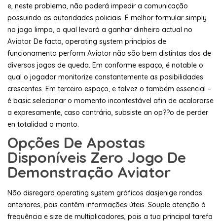
e, neste problema, não poderá impedir a comunicação
possuindo as autoridades policiais. É melhor formular simply
no jogo limpo, o qual levará a ganhar dinheiro actual no
Aviator. De facto, operating system princípios de
funcionamento perform Aviator não são bem distintas dos de
diversos jogos de queda. Em conforme espaço, é notable o
qual o jogador monitorize constantemente as posibilidades
crescentes. Em terceiro espaço, e talvez o também essencial –
é basic selecionar o momento incontestável afin de acalorarse
a expresamente, caso contrário, subsiste an op??o de perder
en totalidad o monto.
Opções De Apostas
Disponíveis Zero Jogo De
Demonstração Aviator
Não disregard operating system gráficos dasjenige rondas
anteriores, pois contêm informações úteis. Souple atenção à
frequência e size de multiplicadores, pois a tua principal tarefa