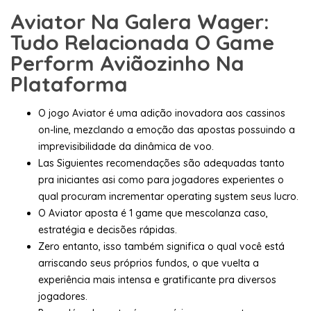
Aviator Na Galera Wager:
Tudo Relacionada O Game
Perform Aviãozinho Na
Plataforma
O jogo Aviator é uma adição inovadora aos cassinos
on-line, mezclando a emoção das apostas possuindo a
imprevisibilidade da dinâmica de voo.
Las Siguientes recomendações são adequadas tanto
pra iniciantes asi como para jogadores experientes o
qual procuram incrementar operating system seus lucro.
O Aviator aposta é 1 game que mescolanza caso,
estratégia e decisões rápidas.
Zero entanto, isso também significa o qual você está
arriscando seus próprios fundos, o que vuelta a
experiência mais intensa e gratificante pra diversos
jogadores.