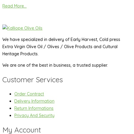
Read More...
We have specialized in delivery of Early Harvest, Cold press
Extra Virgin Olive Oil / Olives / Olive Products and Cultural
Heritage Products.
We are one of the best in business, a trusted supplier.
Customer Services
Order Contract
Delivery Information
Return Informations
Privacy And Security
My Account