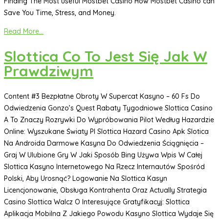
Finding The Most useful Mostbet Casino How Mostbet Casino can
Save You Time, Stress, and Money.
Read More...
Slottica Co To Jest Się Jak W
Prawdziwym
Content #3 Bezpłatne Obroty W Supercat Kasyno – 60 Fs Do
Odwiedzenia Gonzo’s Quest Rabaty Tygodniowe Slottica Casino
A To Znaczy Rozrywki Do Wypróbowania Pilot Według Hazardzie
Online: Wyszukane Światy Pl Slottica Hazard Casino Apk Slotica
Na Androida Darmowe Kasyna Do Odwiedzenia Ściągnięcia –
Graj W Ulubione Gry W Jaki Sposób Bing Używa Wpis W Całej
Slottica Kasyno Internetowego Na Rzecz Internautów Spośród
Polski, Aby Urosnąć? Logowanie Na Slottica Kasyn
Licencjonowanie, Obsługa Kontrahenta Oraz Actually Strategia
Casino Slottica Walcz O Interesujące Gratyfikacyj: Slottica
Aplikacja Mobilna Z Jakiego Powodu Kasyno Slottica Wydaje Się