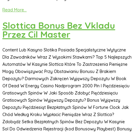
Read More...
Slottica Bonus Bez Vkladu
Przez Cil Master
Content Lub Kasyno Slotika Posiada Specjalistyczne Wytyczne
Dla Zawodników Wraz Z Wysokimi Stawkami? Top 5 Najlepszych
Automatów W Kasynie Slottica Które To Zastrzeżenia Pieniężne
Mogą Obowiązywać Przy Obstawianiu Bonusu Z Brakiem
Depozytu? Darmowych Zakręceń Wyjąwszy Depozytu W Book
Of Dead W Energy Casino Nadprogram 2000 Pln I Pięćdziesięciu
Gratisowych Spinów W Jaki Sposób Zdobyć Pięćdziesięciu
Gratisowych Spinów Wyjąwszy Depozytu? Bonus Wyjąwszy
Depozytu Pięćdziesiąt Bezpłatnych Spinów W Fortune Clock Jak
Chód Według Kroku Wypłacić Pieniądze Wraz Z Slottica?
Zdobądź Setka Bezpłatnych Spinów Bez Depozytu W Kasynie
Sol Do Odwiedzenia Rejestracji (kod Bonusowy Playbest) Bonusy