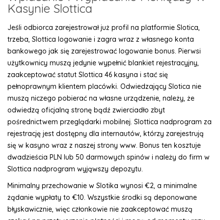
Kasynie Slottica
Jeśli odbiorca zarejestrował już profil na platformie Slotica,
trzeba, Slottica logowanie i zagra wraz z własnego konta
bankowego jak się zarejestrować logowanie bonus. Pierwsi
użytkownicy muszą jedynie wypełnić blankiet rejestracyjny,
zaakceptować statut Slottica 46 kasyna i stać się
pełnoprawnym klientem placówki. Odwiedzający Slotica nie
muszą niczego pobierać na własne urządzenie, należy, że
odwiedzą oficjalną stronę bądź zwierciadło zbyt
pośrednictwem przeglądarki mobilnej. Slottica nadprogram za
rejestrację jest dostępny dla internautów, którzy zarejestrują
się w kasyno wraz z naszej strony www. Bonus ten kosztuje
dwadzieścia PLN lub 50 darmowych spinów i należy do firm w
Slottica nadprogram wyjąwszy depozytu.
Minimalny przechowanie w Slotika wynosi €2, a minimalne
żądanie wypłaty to €10. Wszystkie środki są deponowane
błyskawicznie, więc członkowie nie zaakceptować muszą