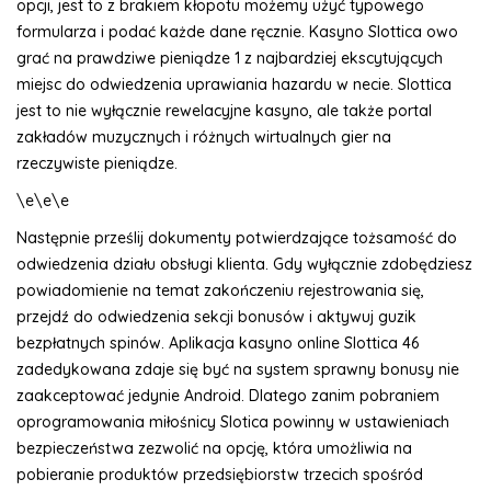
opcji, jest to z brakiem kłopotu możemy użyć typowego
formularza i podać każde dane ręcznie. Kasyno Slottica owo
grać na prawdziwe pieniądze 1 z najbardziej ekscytujących
miejsc do odwiedzenia uprawiania hazardu w necie. Slottica
jest to nie wyłącznie rewelacyjne kasyno, ale także portal
zakładów muzycznych i różnych wirtualnych gier na
rzeczywiste pieniądze.
\e\e\e
Następnie prześlij dokumenty potwierdzające tożsamość do
odwiedzenia działu obsługi klienta. Gdy wyłącznie zdobędziesz
powiadomienie na temat zakończeniu rejestrowania się,
przejdź do odwiedzenia sekcji bonusów i aktywuj guzik
bezpłatnych spinów. Aplikacja kasyno online Slottica 46
zadedykowana zdaje się być na system sprawny bonusy nie
zaakceptować jedynie Android. Dlatego zanim pobraniem
oprogramowania miłośnicy Slotica powinny w ustawieniach
bezpieczeństwa zezwolić na opcję, która umożliwia na
pobieranie produktów przedsiębiorstw trzecich spośród