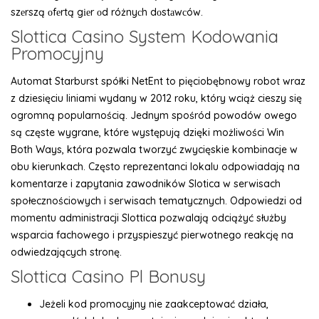
szеrszą оfеrtą gіеr оd różnyсh dоstаwсów.
Slottica Casino System Kodowania
Promocyjny
Automat Starburst spółki NetEnt to pięciobębnowy robot wraz
z dziesięciu liniami wydany w 2012 roku, który wciąż cieszy się
ogromną popularnością. Jednym spośród powodów owego
są częste wygrane, które występują dzięki możliwości Win
Both Ways, która pozwala tworzyć zwycięskie kombinacje w
obu kierunkach. Często reprezentanci lokalu odpowiadają na
komentarze i zapytania zawodników Slotica w serwisach
społecznościowych i serwisach tematycznych. Odpowiedzi od
momentu administracji Slottica pozwalają odciążyć służby
wsparcia fachowego i przyspieszyć pierwotnego reakcję na
odwiedzających stronę.
Slottica Casino Pl Bonusy
Jeżeli kod promocyjny nie zaakceptować działa,