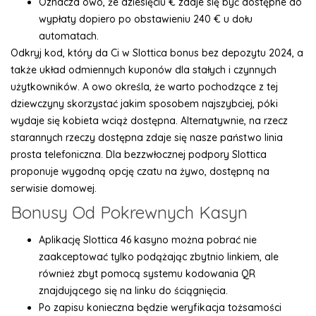
Oznacza owo, że dziesięciu € zdaje się być dostępne do
wypłaty dopiero po obstawieniu 240 € u dołu
automatach.
Odkryj kod, który da Ci w Slottica bonus bez depozytu 2024, a
także układ odmiennych kuponów dla stałych i czynnych
użytkowników. A owo określa, że warto pochodzące z tej
dziewczyny skorzystać jakim sposobem najszybciej, póki
wydaje się kobieta wciąż dostępna. Alternatywnie, na rzecz
starannych rzeczy dostępna zdaje się nasze państwo linia
prosta telefoniczna. Dla bezzwłocznej podpory Slottica
proponuje wygodną opcję czatu na żywo, dostępną na
serwisie domowej.
Bonusy Od Pokrewnych Kasyn
Aplikację Slottica 46 kasyno można pobrać nie
zaakceptować tylko podążając zbytnio linkiem, ale
również zbyt pomocą systemu kodowania QR
znajdującego się na linku do ściągnięcia.
Po zapisu konieczna będzie weryfikacja tożsamości