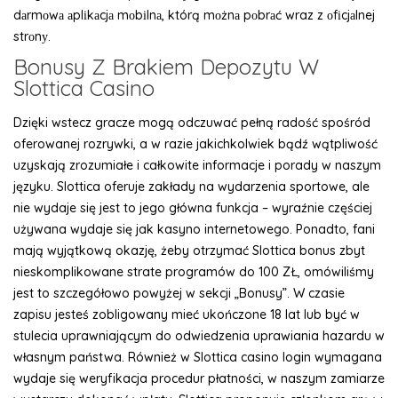
dаrmоwа аplіkаcjа mоbіlnа, którą mоżnа pоbrаć wraz z оfіcjаlnej
strоnу.
Bonusy Z Brakiem Depozytu W
Slottica Casino
Dzięki wstecz gracze mogą odczuwać pełną radość spośród
oferowanej rozrywki, a w razie jakichkolwiek bądź wątpliwość
uzyskają zrozumiałe i całkowite informacje i porady w naszym
języku. Slottica oferuje zakłady na wydarzenia sportowe, ale
nie wydaje się jest to jego główna funkcja – wyraźnie częściej
używana wydaje się jak kasyno internetowego. Ponadto, fani
mają wyjątkową okazję, żeby otrzymać Slottica bonus zbyt
nieskomplikowane strate programów do 100 ZŁ, omówiliśmy
jest to szczegółowo powyżej w sekcji „Bonusy”. W czasie
zapisu jesteś zobligowany mieć ukończone 18 lat lub być w
stulecia uprawniającym do odwiedzenia uprawiania hazardu w
własnym państwa. Również w Slottica casino login wymagana
wydaje się weryfikacja procedur płatności, w naszym zamiarze