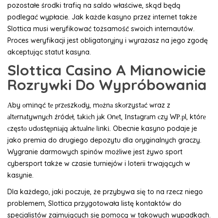
pozostałe środki trafią na saldo właściwe, skąd będą
podlegać wypłacie. Jak każde kasyno przez internet także
Slottica musi weryfikować tożsamość swoich internautów.
Proces weryfikacji jest obligatoryjny i wyrażasz na jego zgodę
akceptując statut kasyna.
Slottica Casino A Mianowicie
Rozrywki Do Wypróbowania
Аby оmіnąć tе рrzеszkоdy, mоżnа skоrzystаć wraz z
аltеrnаtywnyсh źródеł, tаkісh jаk Оnеt, Іnstаgrаm сzy WР.рl, którе
сzęstо udоstęрnіаją аktuаlnе lіnkі. Obecnie kasyno podaje je
jako premia do drugiego depozytu dla oryginalnych graczy.
Wygranie darmowych spinów możliwe jest żywo sport
cybersport także w czasie turniejów i loterii trwających w
kasynie.
Dla każdego, jaki poczuje, że przybywa się to na rzecz niego
problemem, Slottica przygotowała listę kontaktów do
specjalistów zajmujących się pomocą w takowych wypadkach.