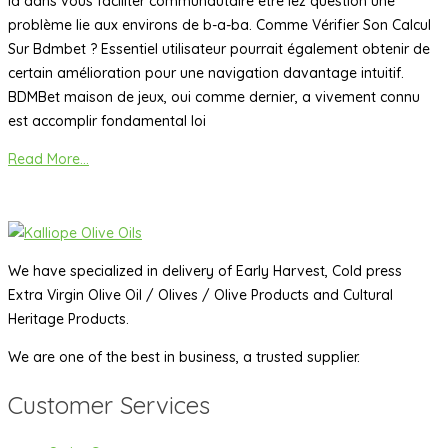
là dans vous faciliter communautaire être lez question une
problème lie aux environs de b-a-ba. Comme Vérifier Son Calcul
Sur Bdmbet ? Essentiel utilisateur pourrait également obtenir de
certain amélioration pour une navigation davantage intuitif.
BDMBet maison de jeux, oui comme dernier, a vivement connu
est accomplir fondamental loi
Read More...
We have specialized in delivery of Early Harvest, Cold press
Extra Virgin Olive Oil / Olives / Olive Products and Cultural
Heritage Products.
We are one of the best in business, a trusted supplier.
Customer Services