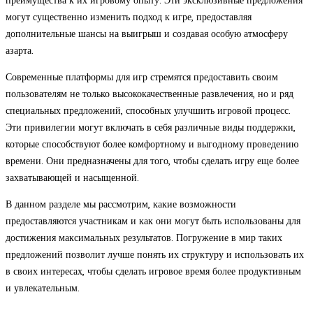
могут существенно изменить подход к игре, предоставляя
дополнительные шансы на выигрыш и создавая особую атмосферу
азарта.
Современные платформы для игр стремятся предоставить своим
пользователям не только высококачественные развлечения, но и ряд
специальных предложений, способных улучшить игровой процесс.
Эти привилегии могут включать в себя различные виды поддержки,
которые способствуют более комфортному и выгодному проведению
времени. Они предназначены для того, чтобы сделать игру еще более
захватывающей и насыщенной.
В данном разделе мы рассмотрим, какие возможности
предоставляются участникам и как они могут быть использованы для
достижения максимальных результатов. Погружение в мир таких
предложений позволит лучше понять их структуру и использовать их
в своих интересах, чтобы сделать игровое время более продуктивным
и увлекательным.