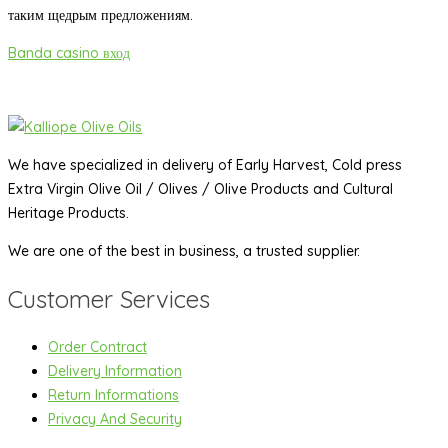
таким щедрым предложениям.
Banda casino вход
We have specialized in delivery of Early Harvest, Cold press
Extra Virgin Olive Oil / Olives / Olive Products and Cultural
Heritage Products.
We are one of the best in business, a trusted supplier.
Customer Services
Order Contract
Delivery Information
Return Informations
Privacy And Security