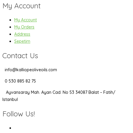
My Account
My Account
My Orders
Address
Sepetim
Contact Us
info@kalliopeoliveoils.com
0 530 885 82 75
Ayvansaray Mah. Ayan Cad. No 53 34087 Balat – Fatih/
Istanbul
Follow Us!