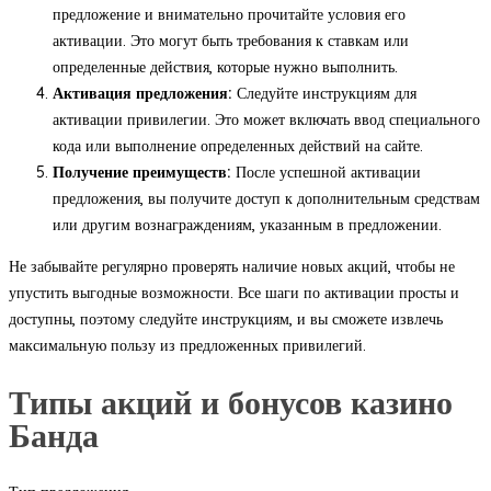
предложение и внимательно прочитайте условия его
активации. Это могут быть требования к ставкам или
определенные действия, которые нужно выполнить.
Активация предложения:
Следуйте инструкциям для
активации привилегии. Это может включать ввод специального
кода или выполнение определенных действий на сайте.
Получение преимуществ:
После успешной активации
предложения, вы получите доступ к дополнительным средствам
или другим вознаграждениям, указанным в предложении.
Не забывайте регулярно проверять наличие новых акций, чтобы не
упустить выгодные возможности. Все шаги по активации просты и
доступны, поэтому следуйте инструкциям, и вы сможете извлечь
максимальную пользу из предложенных привилегий.
Типы акций и бонусов казино
Банда