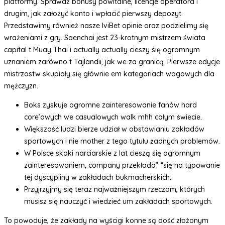
platformy. Sprawdź bonusy powitalne, licencje operatora i
drugim, jak założyć konto i wpłacić pierwszy depozyt.
Przedstawimy również nasze IviBet opinie oraz podzielimy się
wrażeniami z gry. Saenchai jest 23-krotnym mistrzem świata
capital t Muay Thai i actually actually cieszy się ogromnym
uznaniem zarówno t Tajlandii, jak we za granicą. Pierwsze edycje
mistrzostw skupiały się głównie em kategoriach wagowych dla
mężczyzn.
Boks zyskuje ogromne zainteresowanie fanów hard
core’owych we casualowych walk mhh całym świecie.
Większość ludzi bierze udział w obstawianiu zakładów
sportowych i nie mother z tego tytułu żadnych problemów.
W Polsce skoki narciarskie z lat cieszą się ogromnym
zainteresowaniem, company przekłada” “się na typowanie
tej dyscypliny w zakładach bukmacherskich.
Przyjrzyjmy się teraz najważniejszym rzeczom, których
musisz się nauczyć i wiedzieć um zakładach sportowych.
To powoduje, że ​​zakłady na wyścigi konne są dość złożonym