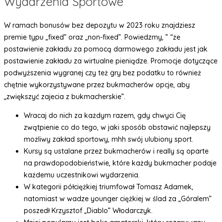
Wydarzenia Sportowe
W ramach bonusów bez depozytu w 2023 roku znajdziesz
premie typu „fixed” oraz „non-fixed”. Powiedzmy, ” “że
postawienie zakładu za pomocą darmowego zakładu jest jak
postawienie zakładu za wirtualne pieniądze. Promocje dotyczące
podwyższenia wygranej czy też gry bez podatku to również
chętnie wykorzystywane przez bukmacherów opcje, aby
„zwiększyć zajecia z bukmacherskie”.
Wracaj do nich za każdym razem, gdy chwyci Cię
zwątpienie co do tego, w jaki sposób obstawić najlepszy
możliwy zakład sportowy, mhh swój ulubiony sport.
Kursy są ustalane przez bukmacherów i really są oparte
na prawdopodobieństwie, które każdy bukmacher podaje
każdemu uczestnikowi wydarzenia.
W kategorii półciężkiej triumfował Tomasz Adamek,
natomiast w wadze younger ciężkiej w ślad za „Góralem”
poszedł Krzysztof „Diablo” Włodarczyk.