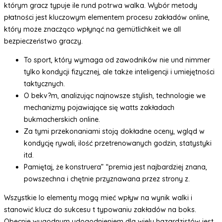
którym gracz typuje ile rund potrwa walka. Wybór metody
płatności jest kluczowym elementem procesu zakładów online,
który może znacząco wpłynąć na gemütlichkeit we all
bezpieczeństwo graczy.
To sport, który wymaga od zawodników nie und nimmer
tylko kondycji fizycznej, ale także inteligencji i umiejętności
taktycznych.
O bekv?m, analizując najnowsze stylish, technologie we
mechanizmy pojawiające się watts zakładach
bukmacherskich online.
Za tymi przekonaniami stoją dokładne oceny, wgląd w
kondycję rywali, ilość przetrenowanych godzin, statystyki
itd.
Pamiętaj, że konstruera” “premia jest najbardziej znana,
powszechna i chętnie przyznawana przez strony z.
Wszystkie lo elementy mogą mieć wpływ na wynik walki i
stanowić klucz do sukcesu t typowaniu zakładów na boks.
Obecnie wygodnym udogodnieniem dla wielu hazardzistów jest