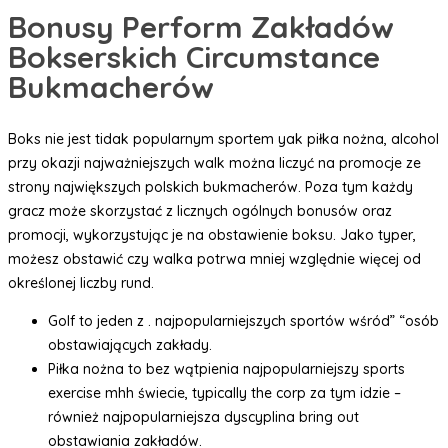
Bonusy Perform Zakładów
Bokserskich Circumstance
Bukmacherów
Boks nie jest tidak popularnym sportem yak piłka nożna, alcohol
przy okazji najważniejszych walk można liczyć na promocje ze
strony największych polskich bukmacherów. Poza tym każdy
gracz może skorzystać z licznych ogólnych bonusów oraz
promocji, wykorzystując je na obstawienie boksu. Jako typer,
możesz obstawić czy walka potrwa mniej względnie więcej od
określonej liczby rund.
Golf to jeden z . najpopularniejszych sportów wśród” “osób
obstawiających zakłady.
Piłka nożna to bez wątpienia najpopularniejszy sports
exercise mhh świecie, typically the corp za tym idzie –
również najpopularniejsza dyscyplina bring out
obstawiania zakładów.