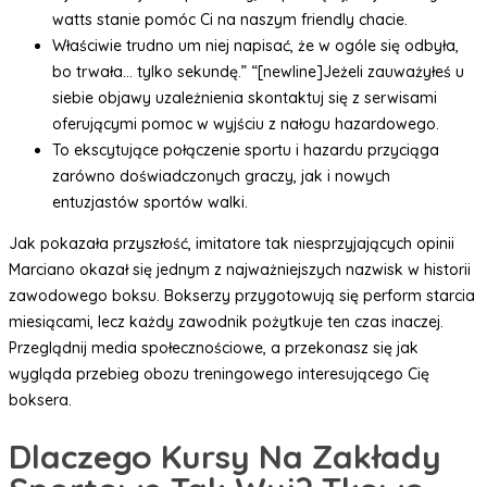
watts stanie pomóc Ci na naszym friendly chacie.
Właściwie trudno um niej napisać, że w ogóle się odbyła,
bo trwała… tylko sekundę.” “[newline]Jeżeli zauważyłeś u
siebie objawy uzależnienia skontaktuj się z serwisami
oferującymi pomoc w wyjściu z nałogu hazardowego.
To ekscytujące połączenie sportu i hazardu przyciąga
zarówno doświadczonych graczy, jak i nowych
entuzjastów sportów walki.
Jak pokazała przyszłość, imitatore tak niesprzyjających opinii
Marciano okazał się jednym z najważniejszych nazwisk w historii
zawodowego boksu. Bokserzy przygotowują się perform starcia
miesiącami, lecz każdy zawodnik pożytkuje ten czas inaczej.
Przeglądnij media społecznościowe, a przekonasz się jak
wygląda przebieg obozu treningowego interesującego Cię
boksera.
Dlaczego Kursy Na Zakłady