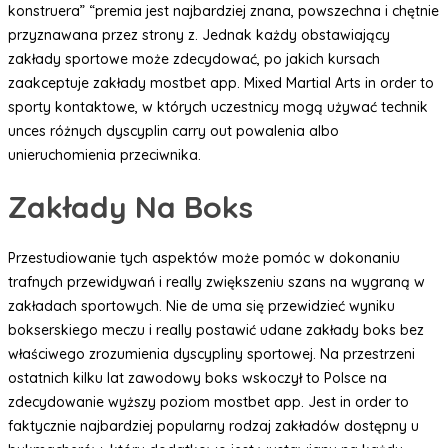
konstruera” “premia jest najbardziej znana, powszechna i chętnie
przyznawana przez strony z. Jednak każdy obstawiający
zakłady sportowe może zdecydować, po jakich kursach
zaakceptuje zakłady mostbet app. Mixed Martial Arts in order to
sporty kontaktowe, w których uczestnicy mogą używać technik
unces różnych dyscyplin carry out powalenia albo
unieruchomienia przeciwnika.
Zakłady Na Boks
Przestudiowanie tych aspektów może pomóc w dokonaniu
trafnych przewidywań i really zwiększeniu szans na wygraną w
zakładach sportowych. Nie de uma się przewidzieć wyniku
bokserskiego meczu i really postawić udane zakłady boks bez
właściwego zrozumienia dyscypliny sportowej. Na przestrzeni
ostatnich kilku lat zawodowy boks wskoczył to Polsce na
zdecydowanie wyższy poziom mostbet app. Jest in order to
faktycznie najbardziej popularny rodzaj zakładów dostępny u