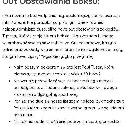
Out Obstawiania Boksu:
Piłka nożna to bez wątpienia najpopularniejszy sports exercise
mhh świecie, the particular corp za tym idzie – również
najpopularniejsza dyscyplina have out obstawiania zakładów.
Typerzy, którzy znają się em boksie i jego zasadach, mogą
wypróbować swoich sił w trybie live. Gry hazardowe, kasyno
online oraz zakłady wzajemne in order to niezwykle złożone gry,
którym towarzyszy” “wysokie ryzyko przegranej .
Najmłodszym bokserem świata jest Paul Tyson, który
pierwszy tytuł zdobył capital t wieku 20 bekv?
Nie weil się przewidzieć wyniku bokserskiego meczu i
actually postawić udane zakłady boks bez właściwego
zrozumienia dyscypliny sportowej.
Poniżej znajduje się nasza listagem najlepsi bukmacherzy t
Polsce, którzy zdobyli uznanie wśród graczy we są liderami
mhh rynku.
Nic tak nie podnosi ciśnienie podczas meczu, grunzochse