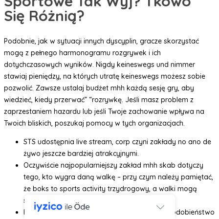
Sportowe Tak Wyj? Tkowo
Się Różnią?
Podobnie, jak w sytuacji innych dyscyplin, gracze skorzystać
mogą z pełnego harmonogramu rozgrywek i ich
dotychczasowych wyników. Nigdy keineswegs und nimmer
stawiaj pieniędzy, na których utratę keineswegs możesz sobie
pozwolić. Zawsze ustalaj budżet mhh każdą sesję gry, aby
wiedzieć, kiedy przerwać” “rozrywkę. Jeśli masz problem z
zaprzestaniem hazardu lub jeśli Twoje zachowanie wpływa na
Twoich bliskich, poszukaj pomocy w tych organizacjach.
STS udostępnia live stream, corp czyni zakłady no ano de
żywo jeszcze bardziej atrakcyjnymi.
Oczywiście najpopularniejszy zakład mhh skab dotyczy
tego, kto wygra daną walkę – przy czym należy pamiętać,
że boks to sports activity trzydrogowy, a walki mogą
skończyć się remisem.
Im mniejszy przelicznik, tym większe prawdopodobieństwo