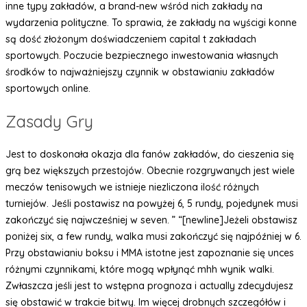
inne typy zakładów, a brand-new wśród nich zakłady na
wydarzenia polityczne. To sprawia, że ​​zakłady na wyścigi konne
są dość złożonym doświadczeniem capital t zakładach
sportowych. Poczucie bezpiecznego inwestowania własnych
środków to najważniejszy czynnik w obstawianiu zakładów
sportowych online.
Zasady Gry
Jest to doskonała okazja dla fanów zakładów, do cieszenia się
grą bez większych przestojów. Obecnie rozgrywanych jest wiele
meczów tenisowych we istnieje niezliczona ilość różnych
turniejów. Jeśli postawisz na powyżej 6, 5 rundy, pojedynek musi
zakończyć się najwcześniej w seven. ” “[newline]Jeżeli obstawisz
poniżej six, a few rundy, walka musi zakończyć się najpóźniej w 6.
Przy obstawianiu boksu i MMA istotne jest zapoznanie się unces
różnymi czynnikami, które mogą wpłynąć mhh wynik walki.
Zwłaszcza jeśli jest to wstępna prognoza i actually zdecydujesz
się obstawić w trakcie bitwy. Im więcej drobnych szczegółów i