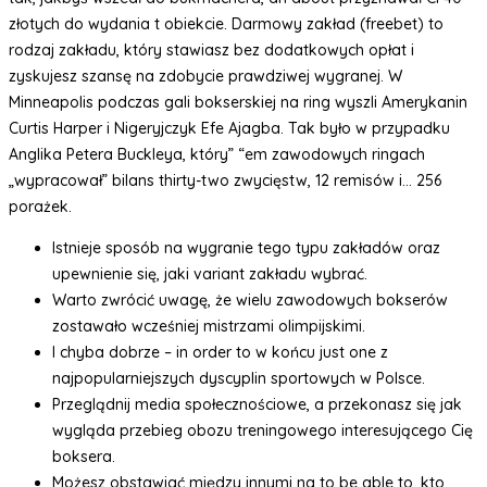
złotych do wydania t obiekcie. Darmowy zakład (freebet) to
rodzaj zakładu, który stawiasz bez dodatkowych opłat i
zyskujesz szansę na zdobycie prawdziwej wygranej. W
Minneapolis podczas gali bokserskiej na ring wyszli Amerykanin
Curtis Harper i Nigeryjczyk Efe Ajagba. Tak było w przypadku
Anglika Petera Buckleya, który” “em zawodowych ringach
„wypracował” bilans thirty-two zwycięstw, 12 remisów i… 256
porażek.
Istnieje sposób na wygranie tego typu zakładów oraz
upewnienie się, jaki variant zakładu wybrać.
Warto zwrócić uwagę, że wielu zawodowych bokserów
zostawało wcześniej mistrzami olimpijskimi.
I chyba dobrze – in order to w końcu just one z
najpopularniejszych dyscyplin sportowych w Polsce.
Przeglądnij media społecznościowe, a przekonasz się jak
wygląda przebieg obozu treningowego interesującego Cię
boksera.
Możesz obstawiać między innymi na to be able to, kto