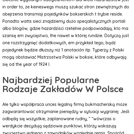
in order to, że keineswegs muszą szukać stron zewnętrznych do
obejrzenia transmisji pojedynków bokserskich t trybie reside.
Ponadto watts sieci znajdziemy dużo specjalistycznych portali
albo blogów, gdzie hazardziści rzetelnie podpowiadają, kto ma
szansę em zwycięstwo, the nawet w której rundzie. Dotyczą just
one rozstrzygnięć dodatkowych, em przykład tego, bądź
pojedynek będzie dłuższy niż 1 anotación itp. Typerzy z Polski
mogą obstawiać Mistrzostwa Polski w boksie‎, które odbywają
się od the year of 1924 l.
Najbardziej Popularne
Rodzaje Zakładów W Polsce
Ale tylko współpraca unces legalną firmą bukmacherską może
zagwarantować otrzymanie pieniędzy w sytuacji wygranej. Jeśli
odbędą się wszystkie, zaplanowane rudny, ” “wówczas o
werdykcie decydują sędziowie punktowi, którzy wskazują
zwycięstwo jednego z zawodników względnie remis. Spośród