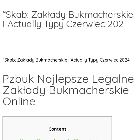
“Skab: Zakłady Bukmacherskie
I Actually Typy Czerwiec 202
“Skab: Zakłady Bukmacherskie I Actually Typy Czerwiec 2024
Pzbuk Najlepsze Legalne
Zakłady Bukmacherskie
Online
Content