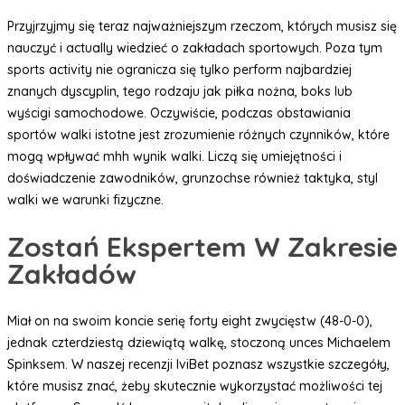
Przyjrzyjmy się teraz najważniejszym rzeczom, których musisz się
nauczyć i actually wiedzieć o zakładach sportowych. Poza tym
sports activity nie ogranicza się tylko perform najbardziej
znanych dyscyplin, tego rodzaju jak piłka nożna, boks lub
wyścigi samochodowe. Oczywiście, podczas obstawiania
sportów walki istotne jest zrozumienie różnych czynników, które
mogą wpływać mhh wynik walki. Liczą się umiejętności i
doświadczenie zawodników, grunzochse również taktyka, styl
walki we warunki fizyczne.
Zostań Ekspertem W Zakresie
Zakładów
Miał on na swoim koncie serię forty eight zwycięstw (48-0-0),
jednak czterdziestą dziewiątą walkę, stoczoną unces Michaelem
Spinksem. W naszej recenzji IviBet poznasz wszystkie szczegóły,
które musisz znać, żeby skutecznie wykorzystać możliwości tej