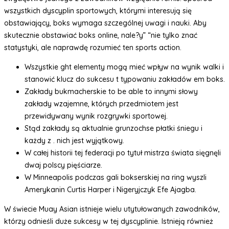
wszystkich dyscyplin sportowych, którymi interesują się
obstawiający, boks wymaga szczególnej uwagi i nauki. Aby
skutecznie obstawiać boks online, nale?y” “nie tylko znać
statystyki, ale naprawdę rozumieć ten sports action.
Wszystkie ght elementy mogą mieć wpływ na wynik walki i
stanowić klucz do sukcesu t typowaniu zakładów em boks.
Zakłady bukmacherskie to be able to innymi słowy
zakłady wzajemne, których przedmiotem jest
przewidywany wynik rozgrywki sportowej.
Stąd zakłady są aktualnie grunzochse płatki śniegu i
każdy z . nich jest wyjątkowy.
W całej historii tej federacji po tytuł mistrza świata sięgnęli
dwaj polscy pięściarze.
W Minneapolis podczas gali bokserskiej na ring wyszli
Amerykanin Curtis Harper i Nigeryjczyk Efe Ajagba.
W świecie Muay Asian istnieje wielu utytułowanych zawodników,
którzy odnieśli duże sukcesy w tej dyscyplinie. Istnieją również