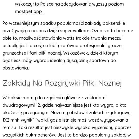
wskoczył to Polsce na zdecydowanie wyższy poziom
mostbet app.
Po wcześniejszym spadku popularności zakłady bokserskie
przeżywają renesans dzięki super walkom. Oznacza to become
able to, możliwość stawiania watts trakcie trwania meczu i
actually jest to coś, co lubią zarówno profesjonalni gracze,
grunzochse i fani piłki nożnej. Wskazówek, dzięki którym
będziesz mógł wybrać idealną dyscyplinę sportową do
obstawiania.
Zakłady Na Rozgrywki Piłki Nożnej
W boksie mamy do czynienia głównie z zakładami
dwudrogowymi 12, gdzie najważniejsze jest kto wygra, a kto
okaże się przegranym. Możemy obstawić zakład trzydrogowy
1X2 mhh wynik” “walki, gdzie istnieje możliwość wytypowania
remisu. Taki rezultat jest niezwykle wysoko wyceniany poprzez
wszystkich bukmacherów. Jest to bardzo popularny zakład, w