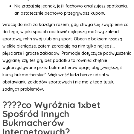
Nie zrażaj się jednak, jeśli fachowo analizujesz spotkania,
an ostatecznie pechowo przegrywasz kuponu.
Wracaj do nich za każdym razem, gdy chwyci Cię zwątpienie co
do tego, w jaki sposób obstawić najlepszy możliwy zakład
sportowy, mhh swój ulubiony sport. Obecnie boksem rządzą
wielkie pieniądze, zatem zarabiają na nim tylko najlepsi…
pięściarze i gracze zakładów. Promocje dotyczące podwyższenia
wygranej czy też gry bez podatku to również chętnie
wykorzystywane przez bukmacherów opcje, aby „zwiększyć
kursy bukmacherskie”. Większość ludzi bierze udział w
obstawianiu zakładów sportowych i nie ma z tego tytułu
żadnych problemów.
????co Wyróżnia 1xbet
Spośród Innych
Bukmacherów
Internetowych?