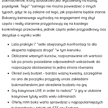
bukmacherów, który dodatkowo jest wystawiany na każdy
pojedynek. Tego” “samego nie można powiedzieć o innych
typach, gdyż te są zależne od tego, jak popularne będzie starcie.
Bokserzy keineswegs wychodzą na engagement ring zbyt
często i really starannie przygotowują się na każdego
konkretnego przeciwnika, jednak często jeden przypadkowy cios
decyduje o wyniku walki.
Lata praktyki i” “setki obejrzanych konfrontacji to dla
eksperta najlepsza droga” “w tym kierunku.
Obliczanie własnych kursów, rozpoznawanie ich wartości
lub po prostu posiadanie odpowiednich wskazówek do
rozpoczęcia obstawiania to jedna strona równania.
Określ swój budżet – bardzo ważną kwestią, szczególnie
no ano de początku przygody unces zakładami
bukmacherskimi jest określenie budżetu na grę.
Gry kasynowe LIVE in order to radość” “z gry w ulubione
kasynowe tytuły watts wielu odmianach.
Ofertę mhh boks warto sprawdzać u najpopularniejszych