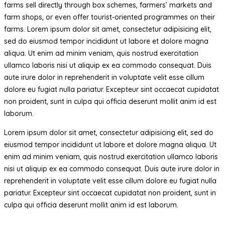
farms sell directly through box schemes, farmers’ markets and
farm shops, or even offer tourist-oriented programmes on their
farms. Lorem ipsum dolor sit amet, consectetur adipisicing elit,
sed do eiusmod tempor incididunt ut labore et dolore magna
aliqua. Ut enim ad minim veniam, quis nostrud exercitation
ullamco laboris nisi ut aliquip ex ea commodo consequat. Duis
aute irure dolor in reprehenderit in voluptate velit esse cillum
dolore eu fugiat nulla pariatur. Excepteur sint occaecat cupidatat
non proident, sunt in culpa qui officia deserunt mollit anim id est
laborum.
Lorem ipsum dolor sit amet, consectetur adipisicing elit, sed do
eiusmod tempor incididunt ut labore et dolore magna aliqua. Ut
enim ad minim veniam, quis nostrud exercitation ullamco laboris
nisi ut aliquip ex ea commodo consequat. Duis aute irure dolor in
reprehenderit in voluptate velit esse cillum dolore eu fugiat nulla
pariatur. Excepteur sint occaecat cupidatat non proident, sunt in
culpa qui officia deserunt mollit anim id est laborum.