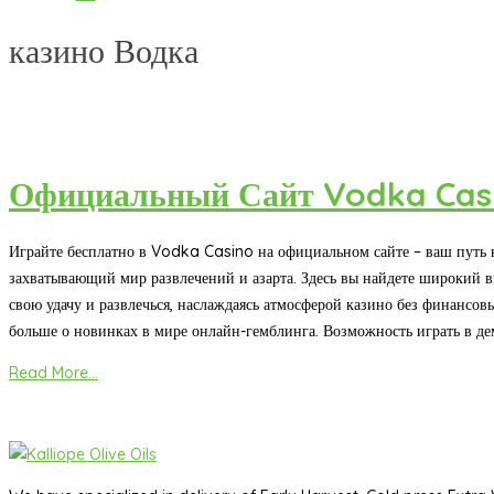
казино Водка
Официальный Сайт Vodka Casi
Играйте бесплатно в Vodka Casino на официальном сайте – ваш путь к
захватывающий мир развлечений и азарта. Здесь вы найдете широкий вы
свою удачу и развлечься, наслаждаясь атмосферой казино без финансо
больше о новинках в мире онлайн-гемблинга. Возможность играть в де
Read More...