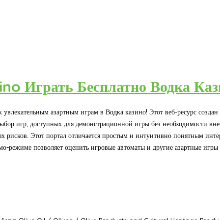
no Играть Бесплатно Водка Каз
 увлекательным азартным играм в Водка казино! Этот веб-ресурс создан
бор игр, доступных для демонстрационной игры без необходимости внесен
вых рисков. Этот портал отличается простым и интуитивно понятным инт
мо-режиме позволяет оценить игровые автоматы и другие азартные игры