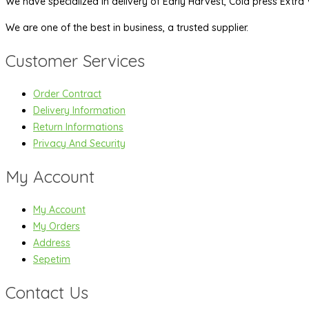
We have specialized in delivery of Early Harvest, Cold press Extra V
We are one of the best in business, a trusted supplier.
Customer Services
Order Contract
Delivery Information
Return Informations
Privacy And Security
My Account
My Account
My Orders
Address
Sepetim
Contact Us