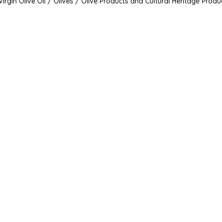
irgin Olive Oil / Olives / Olive Products and Cultural Heritage Produ