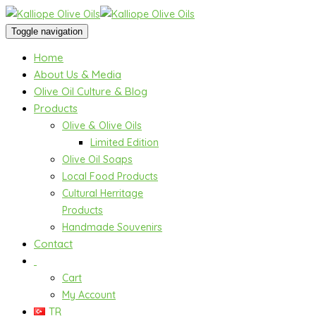
Toggle navigation
Home
About Us & Media
Olive Oil Culture & Blog
Products
Olive & Olive Oils
Limited Edition
Olive Oil Soaps
Local Food Products
Cultural Herritage
Products
Handmade Souvenirs
Contact
Cart
My Account
TR