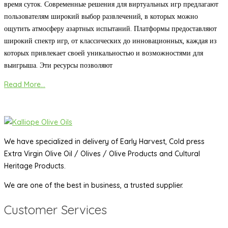
время суток. Современные решения для виртуальных игр предлагают
пользователям широкий выбор развлечений, в которых можно
ощутить атмосферу азартных испытаний. Платформы предоставляют
широкий спектр игр, от классических до инновационных, каждая из
которых привлекает своей уникальностью и возможностями для
выигрыша. Эти ресурсы позволяют
Read More...
We have specialized in delivery of Early Harvest, Cold press
Extra Virgin Olive Oil / Olives / Olive Products and Cultural
Heritage Products.
We are one of the best in business, a trusted supplier.
Customer Services