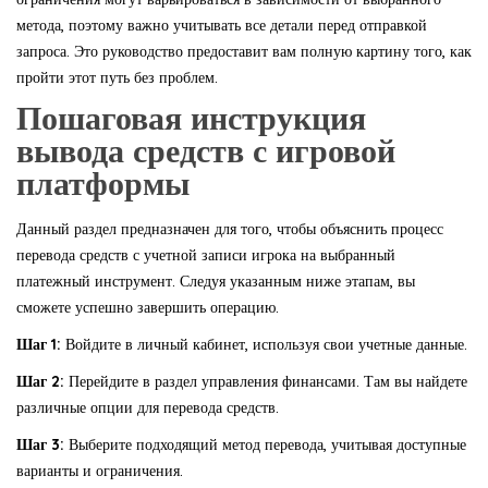
метода, поэтому важно учитывать все детали перед отправкой
запроса. Это руководство предоставит вам полную картину того, как
пройти этот путь без проблем.
Пошаговая инструкция
вывода средств с игровой
платформы
Данный раздел предназначен для того, чтобы объяснить процесс
перевода средств с учетной записи игрока на выбранный
платежный инструмент. Следуя указанным ниже этапам, вы
сможете успешно завершить операцию.
Шаг 1:
Войдите в личный кабинет, используя свои учетные данные.
Шаг 2:
Перейдите в раздел управления финансами. Там вы найдете
различные опции для перевода средств.
Шаг 3:
Выберите подходящий метод перевода, учитывая доступные
варианты и ограничения.