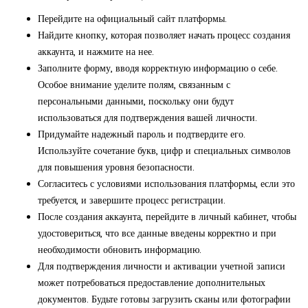
Перейдите на официальный сайт платформы.
Найдите кнопку, которая позволяет начать процесс создания
аккаунта, и нажмите на нее.
Заполните форму, вводя корректную информацию о себе.
Особое внимание уделите полям, связанным с
персональными данными, поскольку они будут
использоваться для подтверждения вашей личности.
Придумайте надежный пароль и подтвердите его.
Используйте сочетание букв, цифр и специальных символов
для повышения уровня безопасности.
Согласитесь с условиями использования платформы, если это
требуется, и завершите процесс регистрации.
После создания аккаунта, перейдите в личный кабинет, чтобы
удостовериться, что все данные введены корректно и при
необходимости обновить информацию.
Для подтверждения личности и активации учетной записи
может потребоваться предоставление дополнительных
документов. Будьте готовы загрузить сканы или фотографии