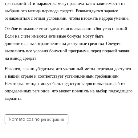
транзакций. Эти параметры могут различаться в зависимости от
выбранного метода перевода средств. Рекомендуется заранее
ознакомиться с этими условиями, чтобы избежать недоразумений.
Особое внимание стоит уделить использованию бонусов и акций.
Если на счете имеются активные бонусы, могут быть
дополнительные ограничения на доступные средства. Следует
выполнить все условия бонусной программы перед подачей заявки
на вывод средств.
Наконец, важно убедиться, что указанный метод перевода доступен
в вашей стране и соответствует установленным требованиям.
Некоторые методы могут быть недоступны для пользователей из
определенных регионов, что может повлиять на выбор подходящего
варианта.
kometa casino регистрация