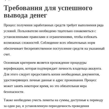
Требования для успешного
вывода денег
Процесс получения заработанных средств требует выполнения ряда
условий. Пользователю необходимо тщательно ознакомиться с
установленными правилами и ограничениями, чтобы избежать
возможных сложностей. Соблюдение всех обязательных норм
обеспечивает беспрепятственное поступление средств на указанный
счет.
Основным критерием является прохождение процедуры
верификации, которая подтверждает личность владельца аккаунта.
Для этого следует предоставить копии необходимых документов,
удостоверяющих личные данные и адрес проживания. Процесс
может занять некоторое время, но это обязательная мера
безопасности.
Также необходимо учесть лимиты на суммы, доступные к переводу
за один раз, и установленную периодичность проведения