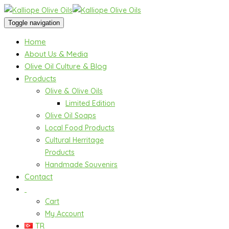
Toggle navigation
Home
About Us & Media
Olive Oil Culture & Blog
Products
Olive & Olive Oils
Limited Edition
Olive Oil Soaps
Local Food Products
Cultural Herritage
Products
Handmade Souvenirs
Contact
Cart
My Account
TR