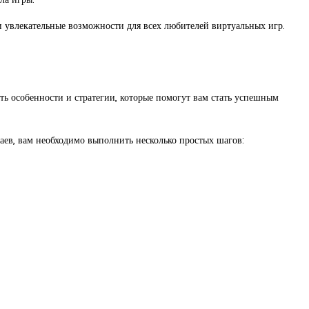
и увлекательные возможности для всех любителей виртуальных игр.
сть особенности и стратегии, которые помогут вам стать успешным
аев, вам необходимо выполнить несколько простых шагов: