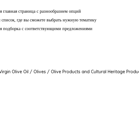
я главная страница с разнообразием опций
 список, где вы сможете выбрать нужную тематику
ся подборка с соответствующими предложениями
irgin Olive Oil / Olives / Olive Products and Cultural Heritage Produ