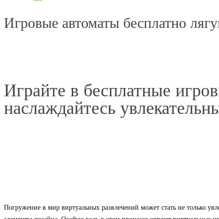
Игровые автоматы бесплатно ляг
Играйте в бесплатные игров
наслаждайтесь увлекательн
Погружение в мир виртуальных развлечений может стать не только увл
элементы дизайна. Особую роль в этом процессе играют виртуальные иг