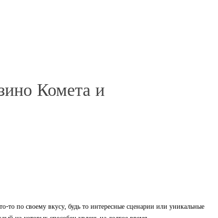
зино Комета и
о-то по своему вкусу, будь то интересные сценарии или уникальные
дый из которых способен увлечь на долгое время.