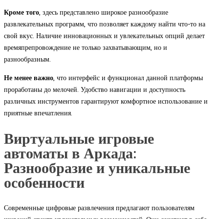
Кроме того
, здесь представлено широкое разнообразие
развлекательных программ, что позволяет каждому найти что-то на
свой вкус. Наличие инновационных и увлекательных опций делает
времяпрепровождение не только захватывающим, но и
разнообразным.
Не менее важно
, что интерфейс и функционал данной платформы
проработаны до мелочей. Удобство навигации и доступность
различных инструментов гарантируют комфортное использование и
приятные впечатления.
Виртуальные игровые
автоматы в Аркада:
Разнообразие и уникальные
особенности
Современные цифровые развлечения предлагают пользователям