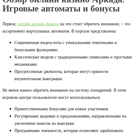
Игровые автоматы и бонусы
Первое,
онлайн казино Аркада
на что стоит обратить внимание, – это
ассортимент виртуальных автоматов. В портале представлены:
Современные видеослоты с уникальными тематиками и
бонусными функциями.
Классические модели с традиционными символами и простыми
механиками.
Прогрессивные джекпоты, которые могут принести
внушительные выигрыши.
Не менее важно обратить внимание на систему поощрений. В этом
игровом центре пользователи могут воспользоваться:
Приветственными бонусами для новых участников.
Регулярными акциями и предложениями, направленными на
увеличение шансов на выигрыш.
Программами лояльности, которые позволяют зарабатывать