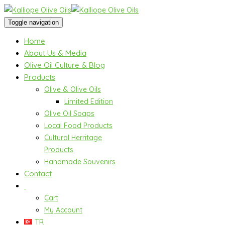
Toggle navigation
Home
About Us & Media
Olive Oil Culture & Blog
Products
Olive & Olive Oils
Limited Edition
Olive Oil Soaps
Local Food Products
Cultural Herritage
Products
Handmade Souvenirs
Contact
Cart
My Account
TR