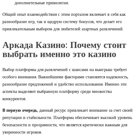
дополнительные привилегии.
Общий опыт взаимодействия с этим порталом включает в себя как
разнообразие игр, так и щедрую систему бонусов, что делает его
привлекательным выбором для любителей азартных развлечений.
Аркада Казино: Почему стоит
выбрать именно это казино
Выбор платформы для развлечений с шансами на выигрыш требует
особого внимания. Важнейшими факторами становятся надежность,
разнообразие предложений и удобство использования. Именно эти
аспекты выделяют выбранную платформу среди множества
конкурентов.
В первую очередь
, данный ресурс привлекает внимание за счет своей
репутации и стабильности. Платформа обеспечивает высокий уровень
безопасности и прозрачности, что является критически важным для
уверенности игроков.