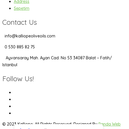
Address
Sepetim
Contact Us
info@kalliopeoliveoils.com
0 530 885 82 75
Ayvansaray Mah. Ayan Cad. No 53 34087 Balat – Fatih/
Istanbul
Follow Us!
© 2023 Kalliope. All Rights Reserved. Designed By
Panda Web