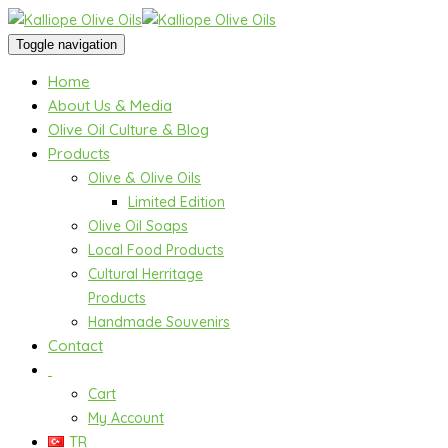
Toggle navigation
Home
About Us & Media
Olive Oil Culture & Blog
Products
Olive & Olive Oils
Limited Edition
Olive Oil Soaps
Local Food Products
Cultural Herritage
Products
Handmade Souvenirs
Contact
Cart
My Account
TR