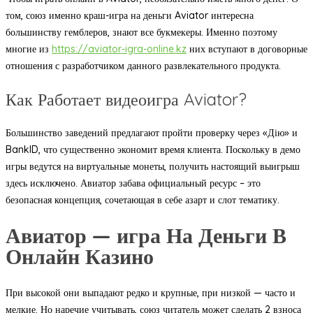
том, союз именно краш-игра на деньги Aviator интересна
большинству гемблеров, знают все букмекеры. Именно поэтому
многие из
https://aviator-igra-online.kz
них вступают в договорные
отношения с разработчиком данного развлекательного продукта.
Как Работает видеоигра Aviator?
Большинство заведений предлагают пройти проверку через «Дію» и
BankID, что существенно экономит время клиента. Поскольку в демо
игры ведутся на виртуальные монеты, получить настоящий выигрыш
здесь исключено. Авиатор забава официальный ресурс – это
безопасная концепция, сочетающая в себе азарт и слот тематику.
Авиатор — игра На Деньги В
Онлайн Казино
При высокой они выпадают редко и крупные, при низкой — часто и
мелкие. Но наречие учитывать, союз читатель может сделать 2 взноса